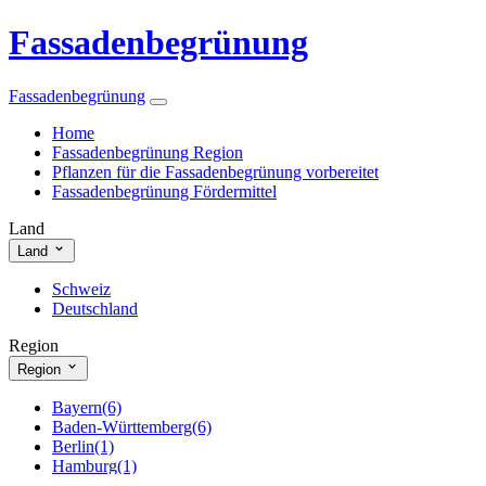
Fassadenbegrünung
Fassadenbegrünung
Home
Fassadenbegrünung Region
Pflanzen für die Fassadenbegrünung vorbereitet
Fassadenbegrünung Fördermittel
Land
Land
Schweiz
Deutschland
Region
Region
Bayern
(6)
Baden-Württemberg
(6)
Berlin
(1)
Hamburg
(1)
Hessen
(1)