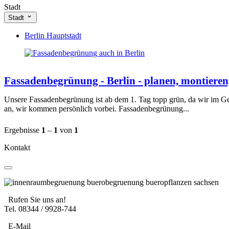
Stadt
Niedersachsen
(1)
Nordrhein-Westfalen
(3)
Stadt
Saarland
(1)
Berlin Hauptstadt
Sachsen
(2)
Sachsen-Anhalt
(1)
Bremen
(1)
Kanton Zürich
(1)
Fassadenbegrünung - Basel-Stadt
(1)
Fassadenbegrünung - Berlin - planen, montieren
Unsere Fassadenbegrünung ist ab dem 1. Tag topp grün, da wir im Ge
an, wir kommen persönlich vorbei. Fassadenbegrünung...
Ergebnisse
1
–
1
von
1
Kontakt
Rufen Sie uns an!
Tel. 08344 / 9928-744
E-Mail